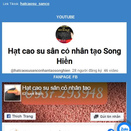
hatcaosu_sanco
Link Tiktok:
hạt cao su màu tổng hợp
YOUTUBE
hạt ra sân bóng
FANPAGE FB
hạt ra sân bóng