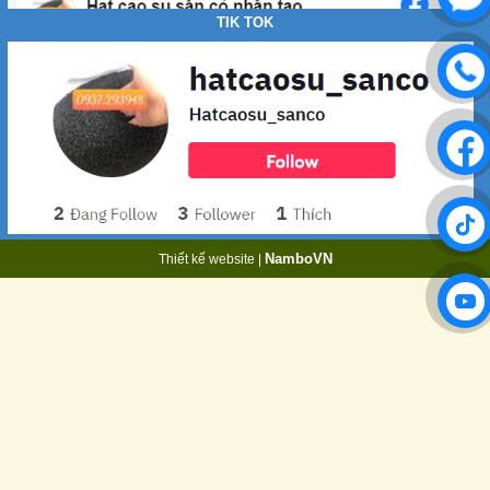
TIK TOK
sản lượng mỗi ngày
NamboVN
Thiết kế website |
hạt ra sân bóng