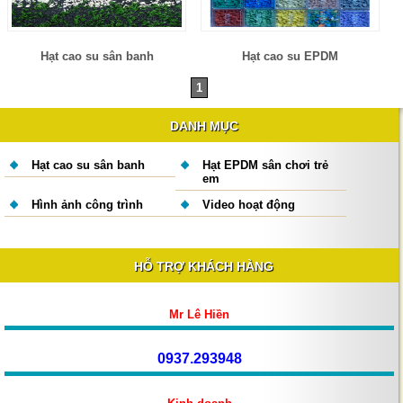
Hạt cao su sân banh
Hạt cao su EPDM
1
DANH MỤC
Hạt cao su sân banh
Hạt EPDM sân chơi trẻ
em
Hình ảnh công trình
Video hoạt động
HỖ TRỢ KHÁCH HÀNG
hat cao su đen
Mr Lê Hiền
0937.293948