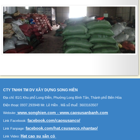
Hạt cao su EPDM sân chơi ngoài trời
CTY TNHH TM DV XÂY DỰNG SONG HIỀN
Địa chỉ: 81/1 Khu phố Long Điền, Phường Long Bình Tân, Thành phố Biên Hòa
Điện thoại: 0937.293948 Mr. Lê Hiền . Mã số thuế: 3603163507
www.songhien.com
-
www.caosusanbanh.com
Website:
facebook.com/caosusanco/
Link Facebook:
facebook.com/hat.csusanco.nhantao/
Link Fanpage:
Hạt cao su sân cỏ
Link Video: