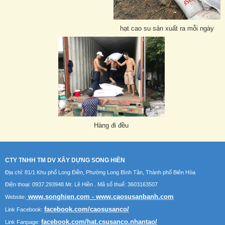
hạt cao su sản xuất ra mỗi ngày
Hàng đi đều
CTY TNHH TM DV XÂY DỰNG SONG HIỀN
Địa chỉ: 81/1 Khu phố Long Điền, Phường Long Bình Tân, Thành phố Biên Hòa
Điện thoại: 0937.293948 Mr. Lê Hiền . Mã số thuế: 3603163507
www.songhien.com
-
www.caosusanbanh.com
Website:
facebook.com/caosusanco/
Link Facebook:
facebook.com/hat.csusanco.nhantao/
Link Fanpage: