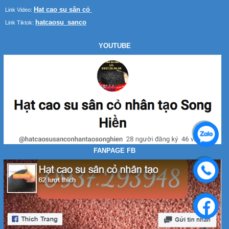
Hạt cao su sân cỏ
Link Video:
hatcaosu_sanco
Link Tiktok:
YOUTUBE
FANPAGE FB