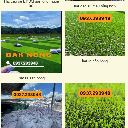
Hạt cao su EPDM sân chơi ngoài
trời
hạt cao su màu tổng hợp
hạt ra sân bóng
hạt ra sân bóng